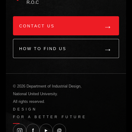
R.O.C
→
CONTACT US
→
HOW TO FIND US
© 2026 Department of Industrial Design,
National United University.
All rights reserved.
DESIGN
FOR A BETTER FUTURE
f
▸
@